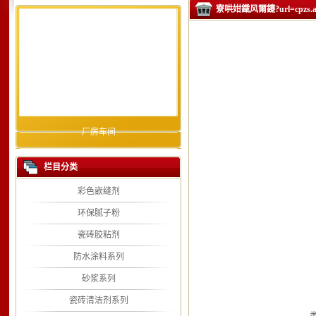
寮哄姏鐡风爾鑳?url=cpzs.a
厂房车间
栏目分类
彩色嵌缝剂
环保腻子粉
瓷砖胶粘剂
防水涂料系列
砂浆系列
瓷砖清洁剂系列