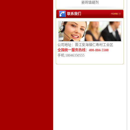
瓷砖填缝剂
联系我们
公司地址：晋江安海镇仁寿村工业区
全国统一服务热线：400-884-5508
手机:18046350555