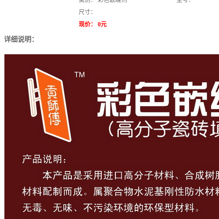
类别：
彩色嵌缝剂
型号：
尺寸：
现价：
0元
详细说明：