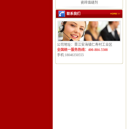
瓷砖填缝剂
联系我们
公司地址：晋江安海镇仁寿村工业区
全国统一服务热线：400-884-5508
手机:18046350555