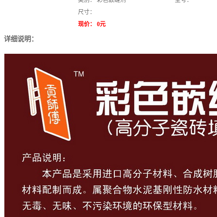
类别：
彩色嵌缝剂
型号：
尺寸：
现价：
0元
详细说明：