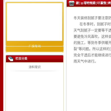
鍐ぉ瑁呬慨鍒吇瀛愯娉ㄦ剰闃
冬天装修刮腻子要注意
在冬季时，刮腻子时一
天气刮腻子一定要等干
要避免冷风直吹，这样
的施工，等到冬季供暖
厂房车间
裂”等问题。所以这样
完全干透后才能继续进
栏目分类
雨天气中进行。
涂料常识